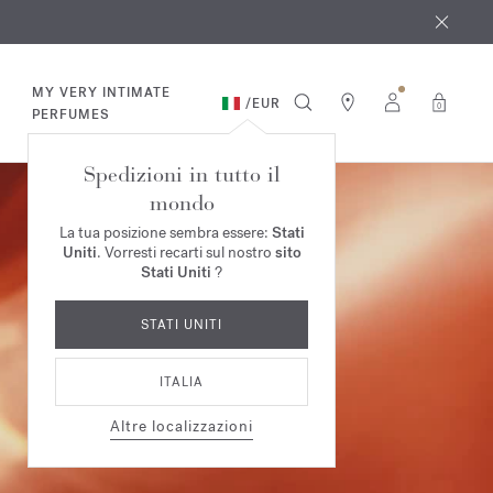
osto
*
MY VERY INTIMATE
/
EUR
0
PERFUMES
Spedizioni in tutto il
mondo
La tua posizione sembra essere:
Stati
Uniti
. Vorresti recarti sul nostro
sito
Stati Uniti
?
STATI UNITI
ITALIA
Altre localizzazioni