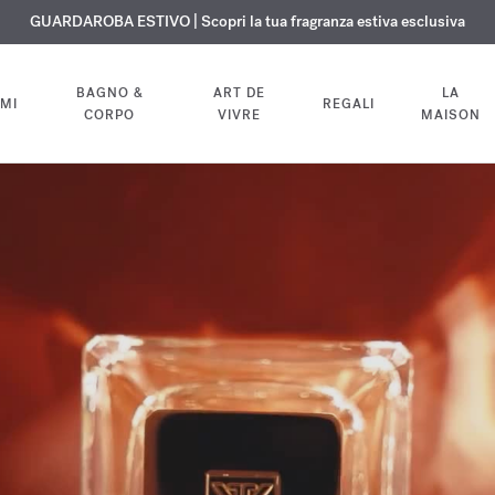
ISIONE GRATUITA | Su tutte le fragranze e gli oli per il corpo fino al 9 ag
ESCLUSIVO | Scopri la nuova fragranza OUD
GUARDAROBA ESTIVO | Scopri la tua fragranza estiva esclusiva
velvet mood
nel tuo ordine
BAGNO &
ART DE
LA
MI
REGALI
CORPO
VIVRE
MAISON