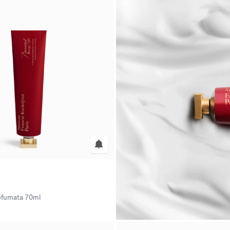
ofumata
70ml