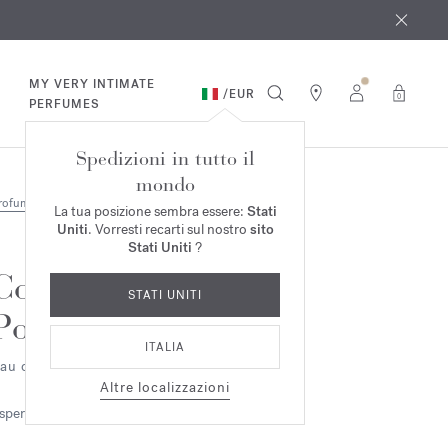
osto
*
MY VERY INTIMATE
/
EUR
0
PERFUMES
Spedizioni in tutto il
mondo
rofumi
La tua posizione sembra essere:
Stati
Uniti
. Vorresti recarti sul nostro
sito
Stati Uniti
?
Cologne
STATI UNITI
Pour le Matin
ITALIA
au de cologne
Altre localizzazioni
speridata