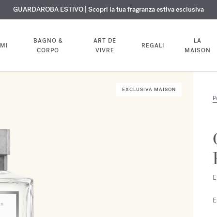
ISIONE GRATUITA | Su tutte le fragranze e gli oli per il corpo fino al 9 ag
ESCLUSIVO | Scopri la nuova fragranza OUD
GUARDAROBA ESTIVO | Scopri la tua fragranza estiva esclusiva
velvet mood
nel tuo ordine
BAGNO &
ART DE
LA
MI
REGALI
CORPO
VIVRE
MAISON
EXCLUSIVA MAISON
P
E
E