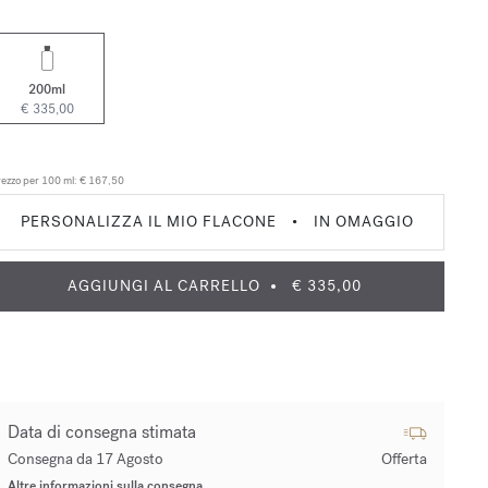
200ml
€ 335,00
ezzo per 100 ml:
€ 167,50
PERSONALIZZA IL MIO FLACONE
•
IN OMAGGIO
AGGIUNGI AL CARRELLO
€ 335,00
Data di consegna stimata
Consegna da 17 Agosto
Offerta
Altre informazioni sulla consegna