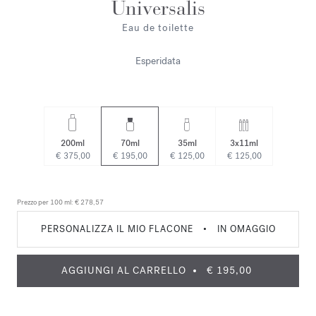
Universalis
Eau de toilette
Esperidata
200ml
70ml
35ml
3x11ml
€ 375,00
€ 195,00
€ 125,00
€ 125,00
Prezzo per 100 ml:
€ 278,57
PERSONALIZZA IL MIO FLACONE
•
IN OMAGGIO
AGGIUNGI AL CARRELLO
€ 195,00