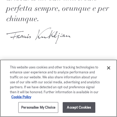
perfetta sempre, ovunque e per
chiunque.
This website uses cookies and other tracking technologies to
enhance user experience and to analyze performance and
Potrebbe piacerti anche
traffic on our website. We also share information about your
use of our site with our social media, advertising and analytics
partners. If we have detected an opt-out preference signal
then it will be honored. Further information is available in our
Cookie Policy
Personalise My Choice
Accept Cookies
AGGIUNGI AL CARRELLO
€ 195,00
70ml