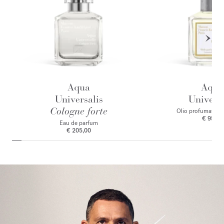
Aqua
Aqua
Universalis
Universa
Cologne forte
Olio profumato pe
€ 95,00
Eau de parfum
€ 205,00