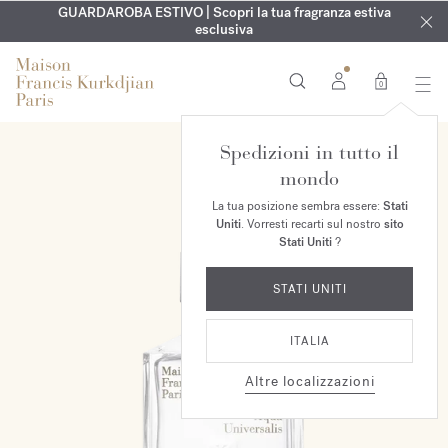
ESCLUSIVO | Scopri la nuova fragranza OUD
INCISIONE GRATUITA | Su tutte le fragranze e gli oli per il
GUARDAROBA ESTIVO | Scopri la tua fragranza estiva
velvet mood
nel
corpo fino al 9 agosto
tuo ordine*
esclusiva
0
Spedizioni in tutto il
mondo
La tua posizione sembra essere:
Stati
Uniti
. Vorresti recarti sul nostro
sito
Stati Uniti
?
STATI UNITI
ITALIA
Altre localizzazioni