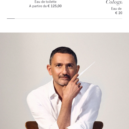
Cologne f
Eau de toilette
A partire da
€ 125,00
Eau de par
€ 205,0