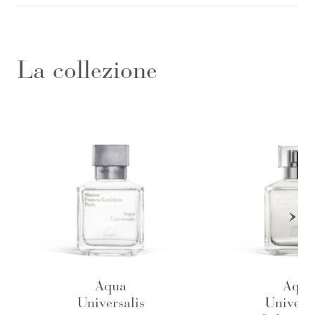
La collezione
Aqua
Aqua
Universalis
Universa