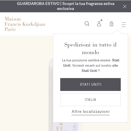
ESCLUSIVO | Scopri la nuova fragranza OUD
INCISIONE GRATUITA | Su tutte le fragranze e gli oli per il
GUARDAROBA ESTIVO | Scopri la tua fragranza estiva
velvet mood
nel
corpo fino al 9 agosto
tuo ordine*
esclusiva
0
Spedizioni in tutto il
mondo
La tua posizione sembra essere:
Stati
Uniti
. Vorresti recarti sul nostro
sito
Stati Uniti
?
STATI UNITI
ITALIA
Altre localizzazioni