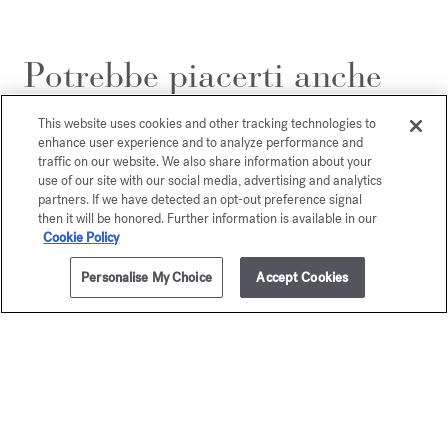
Potrebbe piacerti anche
This website uses cookies and other tracking technologies to
enhance user experience and to analyze performance and
traffic on our website. We also share information about your
use of our site with our social media, advertising and analytics
partners. If we have detected an opt-out preference signal
then it will be honored. Further information is available in our
Cookie Policy
Personalise My Choice
Accept Cookies
1 litro
AVVISAMI
Aqua
Aqua
Universalis
Universa
Detersivo universale profumato
Candela prof
€ 40,00
€ 105,0