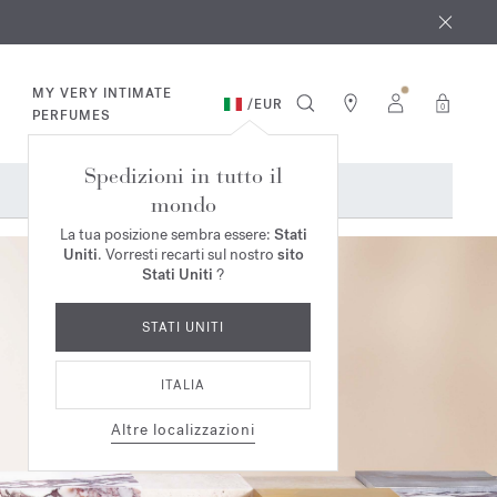
osto
*
MY VERY INTIMATE
/
EUR
0
PERFUMES
Spedizioni in tutto il
mondo
La tua posizione sembra essere:
Stati
Uniti
. Vorresti recarti sul nostro
sito
Stati Uniti
?
STATI UNITI
ITALIA
Altre localizzazioni