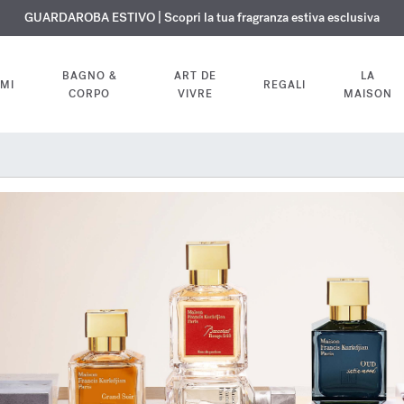
ISIONE GRATUITA | Su tutte le fragranze e gli oli per il corpo fino al 9 ag
ESCLUSIVO | Scopri la nuova fragranza OUD
GUARDAROBA ESTIVO | Scopri la tua fragranza estiva esclusiva
velvet mood
nel tuo ordine
BAGNO &
ART DE
LA
MI
REGALI
CORPO
VIVRE
MAISON