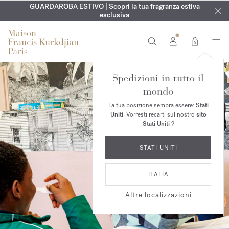
ESCLUSIVO | Scopri la nuova fragranza OUD
INCISIONE GRATUITA | Su tutte le fragranze e gli oli per il
GUARDAROBA ESTIVO | Scopri la tua fragranza estiva
velvet mood
nel
corpo fino al 9 agosto
tuo ordine*
esclusiva
0
Spedizioni in tutto il
mondo
La tua posizione sembra essere:
Stati
Uniti
. Vorresti recarti sul nostro
sito
Stati Uniti
?
STATI UNITI
ITALIA
Altre localizzazioni