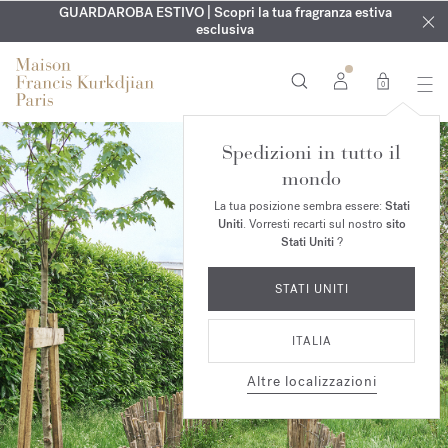
ESCLUSIVO | Scopri la nuova fragranza OUD
INCISIONE GRATUITA | Su tutte le fragranze e gli oli per il
GUARDAROBA ESTIVO | Scopri la tua fragranza estiva
velvet mood
nel
corpo fino al 9 agosto
tuo ordine*
esclusiva
0
Spedizioni in tutto il
mondo
La tua posizione sembra essere:
Stati
Uniti
. Vorresti recarti sul nostro
sito
Stati Uniti
?
STATI UNITI
ITALIA
Altre localizzazioni