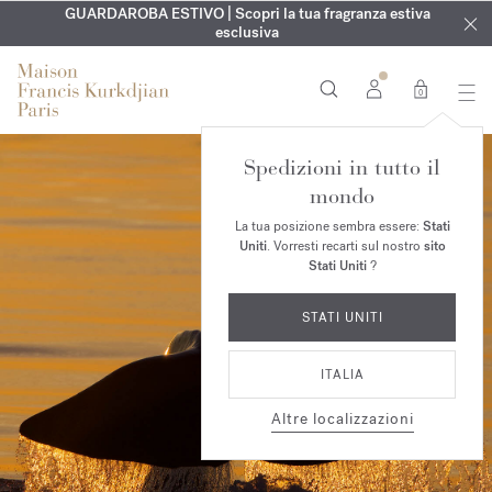
ESCLUSIVO | Scopri la nuova fragranza OUD
INCISIONE GRATUITA | Su tutte le fragranze e gli oli per il
GUARDAROBA ESTIVO | Scopri la tua fragranza estiva
velvet mood
nel
corpo fino al 9 agosto
tuo ordine*
esclusiva
0
Spedizioni in tutto il
mondo
La tua posizione sembra essere:
Stati
Uniti
. Vorresti recarti sul nostro
sito
Stati Uniti
?
STATI UNITI
ITALIA
Altre localizzazioni