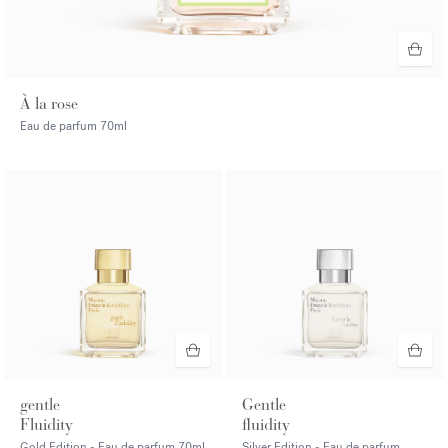
À la rose
Eau de parfum
70ml
gentle
Gentle
Fluidity
fluidity
Gold Edition - Eau de parfum
70ml
Silver Edition - Eau de parfum