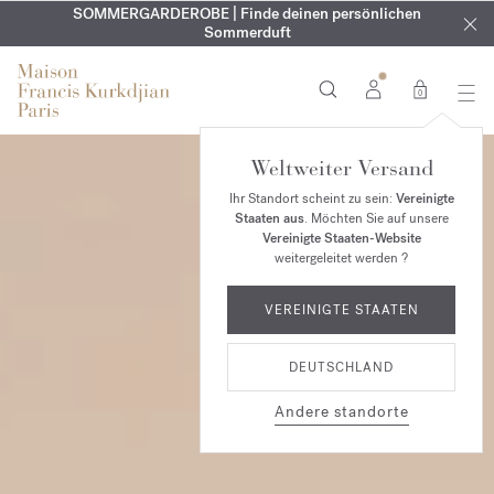
KOSTENLOSE GRAVUR | Auf alle Düfte und Körperöle bis zum
SOMMERGARDEROBE | Finde deinen persönlichen
EXKLUSIV | Erhalten Sie OUD
velvet mood
in Ihrer Bestellung*
Sommerduft
9. August
0
Weltweiter Versand
Ihr Standort scheint zu sein:
Vereinigte
Staaten aus
. Möchten Sie auf unsere
Vereinigte Staaten-Website
weitergeleitet werden ?
VEREINIGTE STAATEN
DEUTSCHLAND
Andere standorte