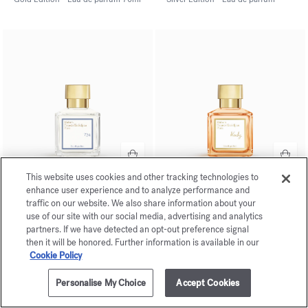
This website uses cookies and other tracking technologies to
enhance user experience and to analyze performance and
724
Kurky
traffic on our website. We also share information about your
Eau de parfum
70ml
Eau de parfum
70ml
use of our site with our social media, advertising and analytics
partners. If we have detected an opt-out preference signal
then it will be honored. Further information is available in our
EXKLUSIV MAISON
EXKLUSIV MAISON
Cookie Policy
Personalise My Choice
Accept Cookies