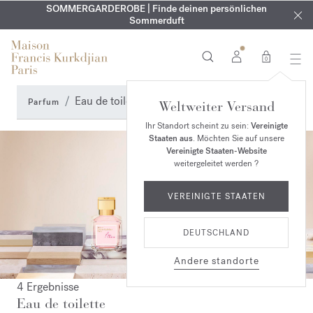
KOSTENLOSE GRAVUR | Auf alle Düfte und Körperöle bis zum
SOMMERGARDEROBE | Finde deinen persönlichen
EXKLUSIV | Erhalten Sie OUD
velvet mood
in Ihrer Bestellung*
Sommerduft
9. August
0
Eau de toilette
Parfum
Weltweiter Versand
Ihr Standort scheint zu sein:
Vereinigte
Staaten aus
. Möchten Sie auf unsere
Vereinigte Staaten-Website
weitergeleitet werden ?
VEREINIGTE STAATEN
DEUTSCHLAND
Andere standorte
4 Ergebnisse
Eau de toilette