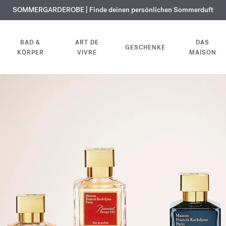
KOSTENLOSE GRAVUR | Auf alle Düfte und Körperöle bis zum 9. August
SOMMERGARDEROBE | Finde deinen persönlichen Sommerduft
EXKLUSIV | Erhalten Sie OUD
velvet mood
in Ihrer Bestellung*
BAD &
ART DE
DAS
GESCHENKE
KÖRPER
VIVRE
MAISON