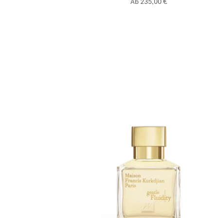
Ab
235,00 €