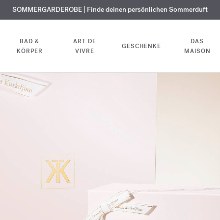
KOSTENLOSE GRAVUR | Auf alle Düfte und Körperöle bis zum 9. August
SOMMERGARDEROBE | Finde deinen persönlichen Sommerduft
EXKLUSIV | Erhalten Sie OUD
velvet mood
in Ihrer Bestellung*
BAD &
ART DE
DAS
GESCHENKE
KÖRPER
VIVRE
MAISON