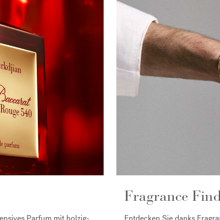
Fragrance Find
tensives Parfum mit holzig-
Entdecken Sie danks Fragran