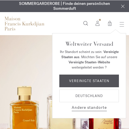
KOSTENLOSE GRAVUR | Auf alle Düfte und Körperöle bis zum
SOMMERGARDEROBE | Finde deinen persönlichen
EXKLUSIV | Erhalten Sie OUD
velvet mood
in Ihrer Bestellung*
Sommerduft
9. August
0
Weltweiter Versand
Ihr Standort scheint zu sein:
Vereinigte
Staaten aus
. Möchten Sie auf unsere
Vereinigte Staaten-Website
weitergeleitet werden ?
VEREINIGTE STAATEN
DEUTSCHLAND
Andere standorte