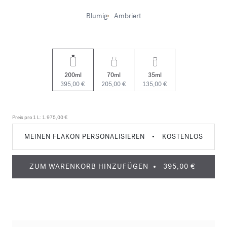
Blumig
Ambriert
200ml
70ml
35ml
395,00 €
205,00 €
135,00 €
Preis pro 1 L:
1.975,00 €
MEINEN FLAKON PERSONALISIEREN
•
KOSTENLOS
ZUM WARENKORB HINZUFÜGEN
395,00 €