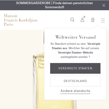
KOSTENLOSE GRAVUR | Auf alle Düfte und Körperöle bis zum
SOMMERGARDEROBE | Finde deinen persönlichen
EXKLUSIV | Erhalten Sie OUD
velvet mood
in Ihrer Bestellung*
Sommerduft
9. August
0
Weltweiter Versand
Ihr Standort scheint zu sein:
Vereinigte
Staaten aus
. Möchten Sie auf unsere
Vereinigte Staaten-Website
weitergeleitet werden ?
VEREINIGTE STAATEN
DEUTSCHLAND
Andere standorte