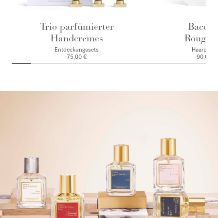
Trio parfümierter
Baccar
Handcremes
Rouge 
Entdeckungssets
Haarparf
75,00 €
90,00 €