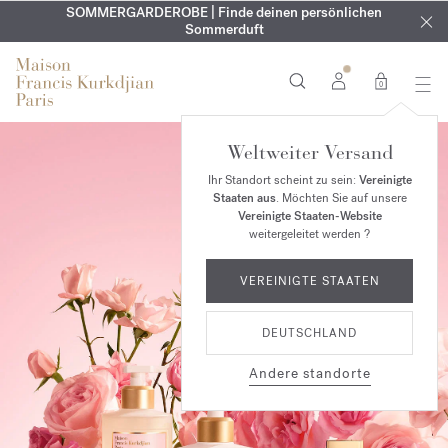
KOSTENLOSE GRAVUR | Auf alle Düfte und Körperöle bis zum
SOMMERGARDEROBE | Finde deinen persönlichen
EXKLUSIV | Erhalten Sie OUD
velvet mood
in Ihrer Bestellung*
Sommerduft
9. August
0
Weltweiter Versand
Ihr Standort scheint zu sein:
Vereinigte
Staaten aus
. Möchten Sie auf unsere
Vereinigte Staaten-Website
weitergeleitet werden ?
VEREINIGTE STAATEN
DEUTSCHLAND
Andere standorte