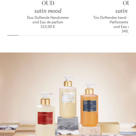
OUD
OUD
satin mood
satin m
Duo Duftende Handcreme
Trio Duftendes hand- & Kö
und Eau de parfum
Parfümierte Kör
315,00 €
und Eau de p
340,00 