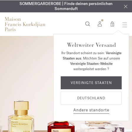
KOSTENLOSE GRAVUR | Auf alle Düfte und Körperöle bis zum
SOMMERGARDEROBE | Finde deinen persönlichen
EXKLUSIV | Erhalten Sie OUD
velvet mood
in Ihrer Bestellung*
Sommerduft
9. August
0
Weltweiter Versand
Ihr Standort scheint zu sein:
Vereinigte
Staaten aus
. Möchten Sie auf unsere
Vereinigte Staaten-Website
weitergeleitet werden ?
VEREINIGTE STAATEN
DEUTSCHLAND
Andere standorte