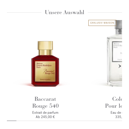
Unsere Auswahl
EXKLUSIV MAISON
Baccarat
Colog
Rouge 540
Pour le M
Extrait de parfum
Eau de colo
Ab
245,00 €
335,00 