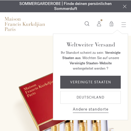
KOSTENLOSE GRAVUR | Auf alle Düfte und Körperöle bis zum
SOMMERGARDEROBE | Finde deinen persönlichen
EXKLUSIV | Erhalten Sie OUD
velvet mood
in Ihrer Bestellung*
Sommerduft
9. August
0
Weltweiter Versand
Ihr Standort scheint zu sein:
Vereinigte
Staaten aus
. Möchten Sie auf unsere
Vereinigte Staaten-Website
weitergeleitet werden ?
VEREINIGTE STAATEN
DEUTSCHLAND
Andere standorte