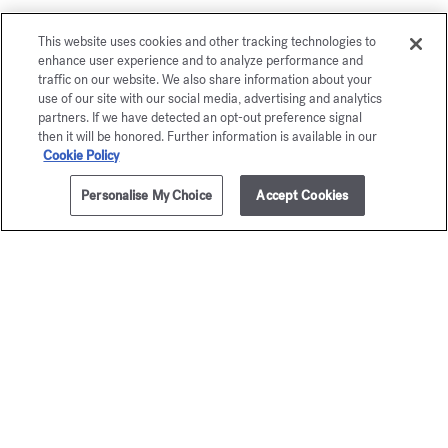
This website uses cookies and other tracking technologies to
enhance user experience and to analyze performance and
traffic on our website. We also share information about your
use of our site with our social media, advertising and analytics
partners. If we have detected an opt-out preference signal
then it will be honored. Further information is available in our
Cookie Policy
Personalise My Choice
Accept Cookies
ZUM WARENKORB HINZUFÜGEN
4x4ml
125,00 €
OUD
Grand S
satin mood
Kostbares El
105,00 
Kostbares Elixir
120,00 €