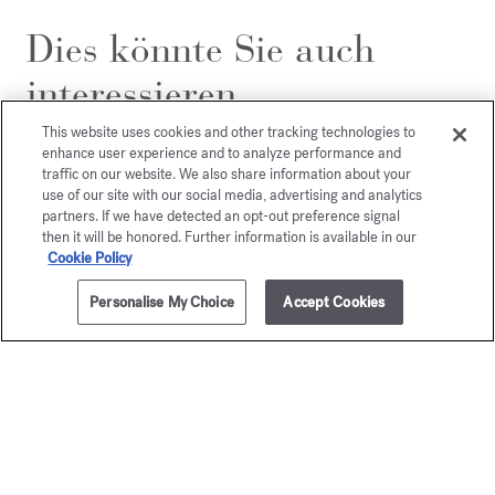
Dies könnte Sie auch
interessieren
This website uses cookies and other tracking technologies to
enhance user experience and to analyze performance and
traffic on our website. We also share information about your
use of our site with our social media, advertising and analytics
partners. If we have detected an opt-out preference signal
then it will be honored. Further information is available in our
Cookie Policy
Personalise My Choice
Accept Cookies
ZUM WARENKORB HINZUFÜGEN
70ml
255,00 €
Baccarat
APO
Rouge 540
Eau de par
Ab
135,00
Extrait de parfum