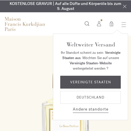
KOSTENLOSE GRAVUR | Auf alle Düfte und Körperöle bis zum
SOMMERGARDEROBE | Finde deinen persönlichen
EXKLUSIV | Erhalten Sie OUD
velvet mood
in Ihrer Bestellung*
Sommerduft
9. August
0
Weltweiter Versand
EXKLUSIV MAISON
Ihr Standort scheint zu sein:
Vereinigte
Staaten aus
. Möchten Sie auf unsere
Vereinigte Staaten-Website
weitergeleitet werden ?
VEREINIGTE STAATEN
DEUTSCHLAND
Andere standorte