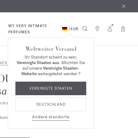
MY VERY INTIMATE
/
EUR
0
PERFUMES
Weltweiter Versand
Ihr Standort scheint zu sein:
Vereinigte Staaten aus
. Möchten Sie
ad & Körper
auf unsere
Vereinigte Staaten-
Website
weitergeleitet werden ?
OUD
satin mood
VEREINIGTE STAATEN
chimmerndes Körperöl
DEUTSCHLAND
Andere standorte
lumig
Ambriert
Holzig