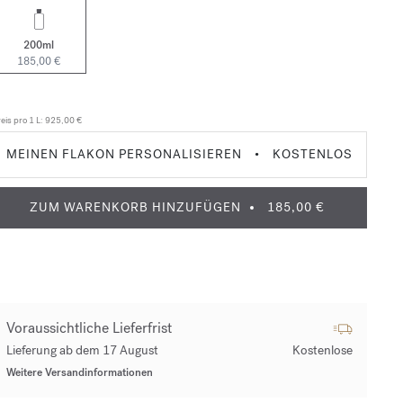
200ml
185,00 €
eis pro 1 L:
925,00 €
MEINEN FLAKON PERSONALISIEREN
•
KOSTENLOS
ZUM WARENKORB HINZUFÜGEN
185,00 €
Voraussichtliche Lieferfrist
Lieferung ab dem 17 August
Kostenlose
Weitere Versandinformationen