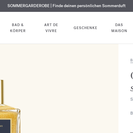
KOSTENLOSE GRAVUR | Auf alle Düfte und Körperöle bis zum 9. August
SOMMERGARDEROBE | Finde deinen persönlichen Sommerduft
EXKLUSIV | Erhalten Sie OUD
velvet mood
in Ihrer Bestellung*
BAD &
ART DE
DAS
GESCHENKE
KÖRPER
VIVRE
MAISON
B
S
B