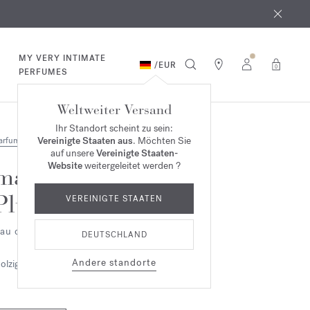
MY VERY INTIMATE
/
EUR
0
PERFUMES
Weltweiter Versand
Ihr Standort scheint zu sein:
Vereinigte Staaten aus
. Möchten Sie
arfum
auf unsere
Vereinigte Staaten-
Website
weitergeleitet werden ?
masculin
Pluriel
VEREINIGTE STAATEN
au de toilette
DEUTSCHLAND
Andere standorte
olzig