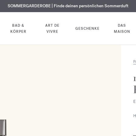
KOSTENLOSE GRAVUR | Auf alle Düfte und Körperöle bis zum 9. August
SOMMERGARDEROBE | Finde deinen persönlichen Sommerduft
EXKLUSIV | Erhalten Sie OUD
velvet mood
in Ihrer Bestellung*
BAD &
ART DE
DAS
GESCHENKE
KÖRPER
VIVRE
MAISON
P
E
H