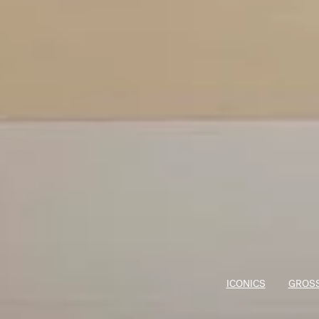
ICONICS
GROSS