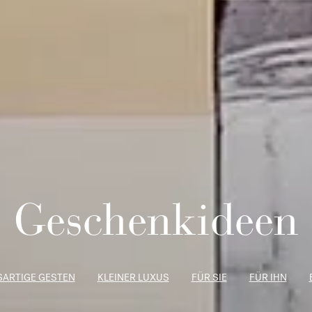
Geschenkideen
ARTIGE GESTEN
KLEINER LUXUS
FÜR SIE
FÜR IHN