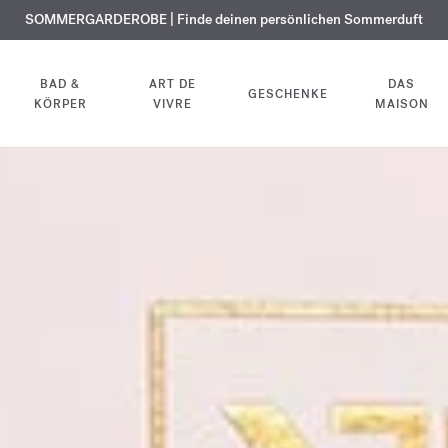
KOSTENLOSE GRAVUR | Auf alle Düfte und Körperöle bis zum 9. August
SOMMERGARDEROBE | Finde deinen persönlichen Sommerduft
EXKLUSIV | Erhalten Sie OUD
velvet mood
in Ihrer Bestellung*
BAD &
ART DE
DAS
GESCHENKE
KÖRPER
VIVRE
MAISON