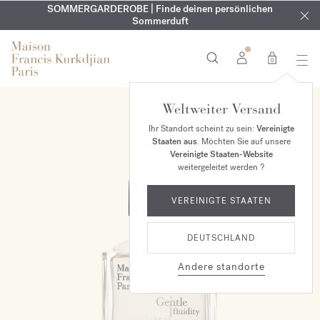
KOSTENLOSE GRAVUR | Auf alle Düfte und Körperöle bis zum
SOMMERGARDEROBE | Finde deinen persönlichen
EXKLUSIV | Erhalten Sie OUD
velvet mood
in Ihrer Bestellung*
Sommerduft
9. August
0
Weltweiter Versand
Ihr Standort scheint zu sein:
Vereinigte
Staaten aus
. Möchten Sie auf unsere
Vereinigte Staaten-Website
weitergeleitet werden ?
VEREINIGTE STAATEN
DEUTSCHLAND
Andere standorte