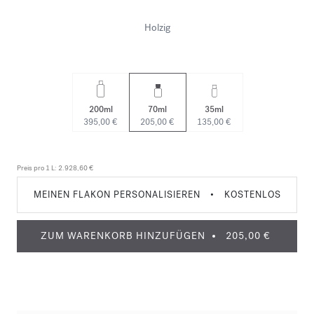
Holzig
200ml
70ml
35ml
395,00 €
205,00 €
135,00 €
Preis pro 1 L:
2.928,60 €
MEINEN FLAKON PERSONALISIEREN
•
KOSTENLOS
ZUM WARENKORB HINZUFÜGEN
205,00 €