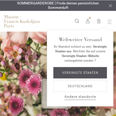
KOSTENLOSE GRAVUR | Auf alle Düfte und Körperöle bis zum
SOMMERGARDEROBE | Finde deinen persönlichen
EXKLUSIV | Erhalten Sie OUD
velvet mood
in Ihrer Bestellung*
Sommerduft
9. August
0
Weltweiter Versand
Ihr Standort scheint zu sein:
Vereinigte
Staaten aus
. Möchten Sie auf unsere
Vereinigte Staaten-Website
weitergeleitet werden ?
VEREINIGTE STAATEN
DEUTSCHLAND
Andere standorte