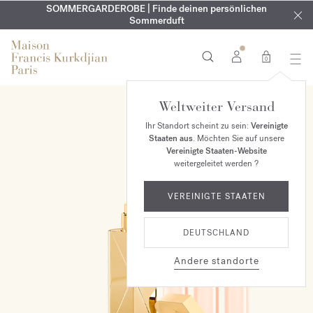
KOSTENLOSE GRAVUR | Auf alle Düfte und Körperöle bis zum
SOMMERGARDEROBE | Finde deinen persönlichen
EXKLUSIV | Erhalten Sie OUD
velvet mood
in Ihrer Bestellung*
Sommerduft
9. August
0
Weltweiter Versand
ONLINE EXKLUSIV
Ihr Standort scheint zu sein:
Vereinigte
Staaten aus
. Möchten Sie auf unsere
Vereinigte Staaten-Website
weitergeleitet werden ?
VEREINIGTE STAATEN
DEUTSCHLAND
Andere standorte