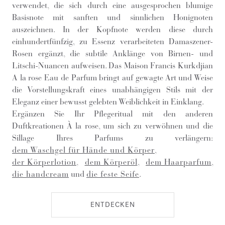
verwendet, die sich durch eine ausgesprochen blumige
Basisnote mit sanften und sinnlichen Honignoten
auszeichnen. In der Kopfnote werden diese durch
einhundertfünfzig, zu Essenz verarbeiteten Damaszener-
Rosen ergänzt, die subtile Anklänge von Birnen- und
Litschi-Nuancen aufweisen. Das Maison Francis Kurkdjian
A la rose Eau de Parfum bringt auf gewagte Art und Weise
die Vorstellungskraft eines unabhängigen Stils mit der
Eleganz einer bewusst gelebten Weiblichkeit in Einklang.
Ergänzen Sie Ihr Pflegeritual mit den anderen
Duftkreationen À la rose, um sich zu verwöhnen und die
Sillage Ihres Parfums zu verlängern:
dem Waschgel für Hände und Körper
,
der Körperlotion
,
dem Körperöl
,
dem Haarparfum
,
die handcream
und
die feste Seife
.
ENTDECKEN