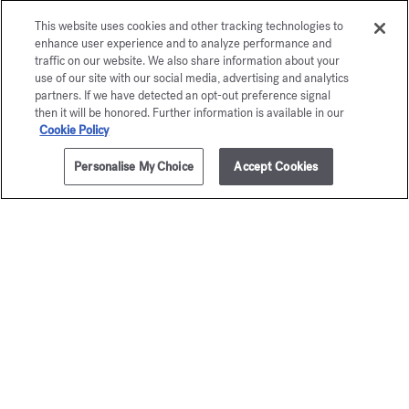
This website uses cookies and other tracking technologies to
Maison Francis Kurkdjian freut sich, Ihnen
enhance user experience and to analyze performance and
À la rose Eau de parfum 5ml.
traffic on our website. We also share information about your
use of our site with our social media, advertising and analytics
partners. If we have detected an opt-out preference signal
then it will be honored. Further information is available in our
Cookie Policy
Personalise My Choice
Accept Cookies
ZUM WARENKORB HINZUFÜGEN
270,00 €