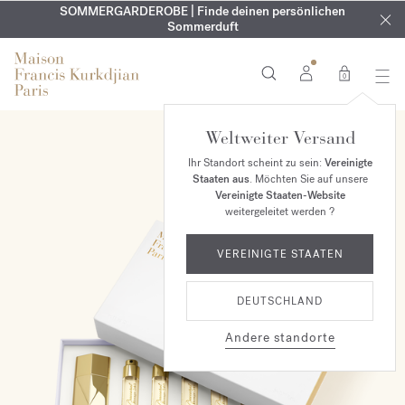
KOSTENLOSE GRAVUR | Auf alle Düfte und Körperöle bis zum
SOMMERGARDEROBE | Finde deinen persönlichen
EXKLUSIV | Erhalten Sie OUD
velvet mood
in Ihrer Bestellung*
Sommerduft
9. August
0
Weltweiter Versand
Ihr Standort scheint zu sein:
Vereinigte
Staaten aus
. Möchten Sie auf unsere
Vereinigte Staaten-Website
weitergeleitet werden ?
VEREINIGTE STAATEN
DEUTSCHLAND
Andere standorte