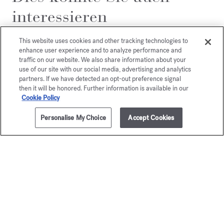
interessieren
This website uses cookies and other tracking technologies to
enhance user experience and to analyze performance and
traffic on our website. We also share information about your
use of our site with our social media, advertising and analytics
partners. If we have detected an opt-out preference signal
then it will be honored. Further information is available in our
Cookie Policy
Personalise My Choice
Accept Cookies
ZUM WARENKORB HINZUFÜGEN
5x11ml
295,00 €
Baccarat
OUD
Rouge 540
satin m
Reiseset - Extrait de parfum
Reiseset - Eau d
400,00 €
275,00 