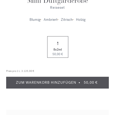
Mini Duftgarderobe
Reiseset
Blumig
Ambriert
Zitrisch
Holzig
8x2ml
50,00 €
Preis pro 1 L:
3.125,00 €
ZUM WARENKORB HINZUFÜGEN
50,00 €