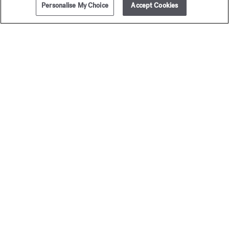
Personalise My Choice
Accept Cookies
ZUM WARENKORB HINZUFÜGEN
8x2ml
50,00 €
Baccarat
Baccar
Rouge 540
Rouge 
Extrait de parfum
Eau de par
Ab
245,00 €
Ab
170,00
Die exklusiven Services unserer