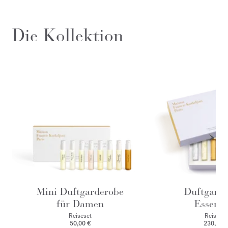
Die Kollektion
Mini Duftgarderobe
Duftgard
für Damen
Essenti
Reiseset
Reiseset
50,00 €
230,00 