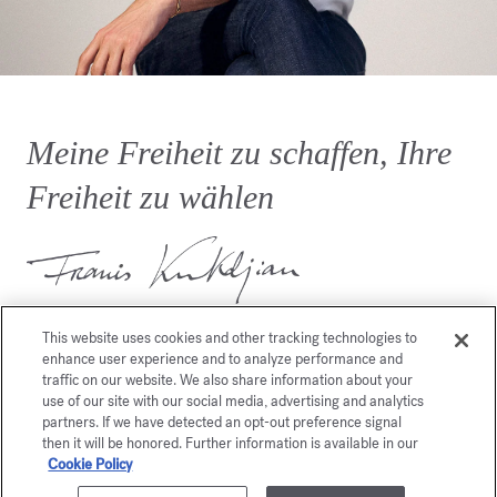
Meine Freiheit zu schaffen, Ihre
Freiheit zu wählen
This website uses cookies and other tracking technologies to
enhance user experience and to analyze performance and
traffic on our website. We also share information about your
use of our site with our social media, advertising and analytics
partners. If we have detected an opt-out preference signal
Dies könnte Sie auch
then it will be honored. Further information is available in our
Cookie Policy
interessieren