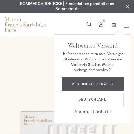
KOSTENLOSE GRAVUR | Auf alle Düfte und Körperöle bis zum
SOMMERGARDEROBE | Finde deinen persönlichen
EXKLUSIV | Erhalten Sie OUD
velvet mood
in Ihrer Bestellung*
Sommerduft
9. August
0
Weltweiter Versand
NEU
Ihr Standort scheint zu sein:
Vereinigte
Staaten aus
. Möchten Sie auf unsere
Vereinigte Staaten-Website
weitergeleitet werden ?
VEREINIGTE STAATEN
DEUTSCHLAND
Andere standorte