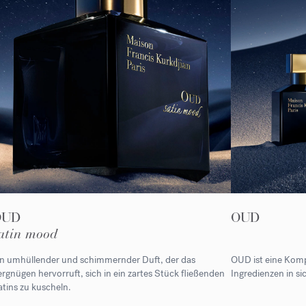
OUD
OUD
atin mood
in umhüllender und schimmernder Duft, der das
OUD ist eine Kompo
rgnügen hervorruft, sich in ein zartes Stück fließenden
Ingredienzen in si
tins zu kuscheln.