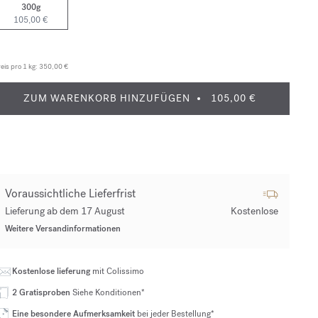
300g
105,00 €
eis pro 1 kg:
350,00 €
ZUM WARENKORB HINZUFÜGEN
105,00 €
Voraussichtliche Lieferfrist
Lieferung ab dem 17 August
Kostenlose
Weitere Versandinformationen
Kostenlose lieferung
mit Colissimo
2 Gratisproben
Siehe Konditionen*
Eine besondere Aufmerksamkeit
bei jeder Bestellung*