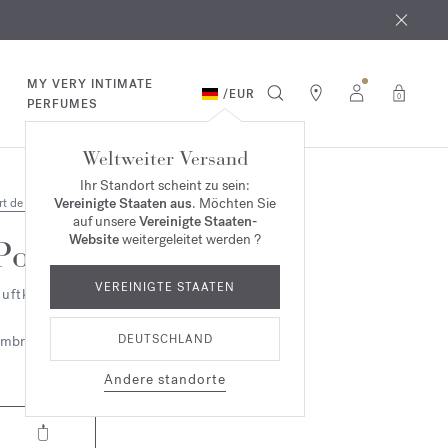
MY VERY INTIMATE
/
EUR
0
PERFUMES
Weltweiter Versand
Ihr Standort scheint zu sein:
Vereinigte Staaten aus
. Möchten Sie
rt de vivre
auf unsere
Vereinigte Staaten-
Website
weitergeleitet werden ?
Pour le Soir
VEREINIGTE STAATEN
uftkerze
DEUTSCHLAND
mbriert
Holzig
Andere standorte