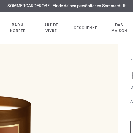
KOSTENLOSE GRAVUR | Auf alle Düfte und Körperöle bis zum 9. August
SOMMERGARDEROBE | Finde deinen persönlichen Sommerduft
EXKLUSIV | Erhalten Sie OUD
velvet mood
in Ihrer Bestellung*
BAD &
ART DE
DAS
GESCHENKE
KÖRPER
VIVRE
MAISON
A
D
A