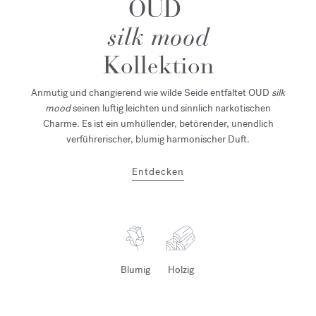
OUD
silk mood
Kollektion
Anmutig und changierend wie wilde Seide entfaltet OUD
silk
mood
seinen luftig leichten und sinnlich narkotischen
Charme.
Es ist ein
umhüllender, betörender, unendlich
verführerischer, blumig harmonischer Duft.
Entdecken
Blumig
Holzig