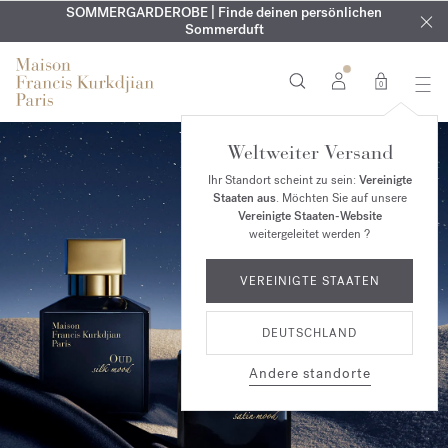
KOSTENLOSE GRAVUR | Auf alle Düfte und Körperöle bis zum
SOMMERGARDEROBE | Finde deinen persönlichen
EXKLUSIV | Erhalten Sie OUD
velvet mood
in Ihrer Bestellung*
Sommerduft
9. August
0
Weltweiter Versand
Ihr Standort scheint zu sein:
Vereinigte
Staaten aus
. Möchten Sie auf unsere
Vereinigte Staaten-Website
weitergeleitet werden ?
VEREINIGTE STAATEN
DEUTSCHLAND
Andere standorte