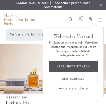
KOSTENLOSE GRAVUR | Auf alle Düfte und Körperöle bis zum
SOMMERGARDEROBE | Finde deinen persönlichen
EXKLUSIV | Erhalten Sie OUD
velvet mood
in Ihrer Bestellung*
Sommerduft
9. August
0
Parfum Iris
Parfum
Weltweiter Versand
Ihr Standort scheint zu sein:
Vereinigte
Staaten aus
. Möchten Sie auf unsere
Vereinigte Staaten-Website
weitergeleitet werden ?
VEREINIGTE STAATEN
DEUTSCHLAND
Andere standorte
5 Ergebnisse
Parfum Iris