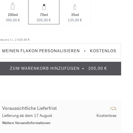
200ml
70ml
35ml
395,00 €
205,00 €
135,00 €
eis pro 1 L:
2.928,60 €
MEINEN FLAKON PERSONALISIEREN
•
KOSTENLOS
ZUM WARENKORB HINZUFÜGEN
205,00 €
Voraussichtliche Lieferfrist
Lieferung ab dem 17 August
Kostenlose
Weitere Versandinformationen