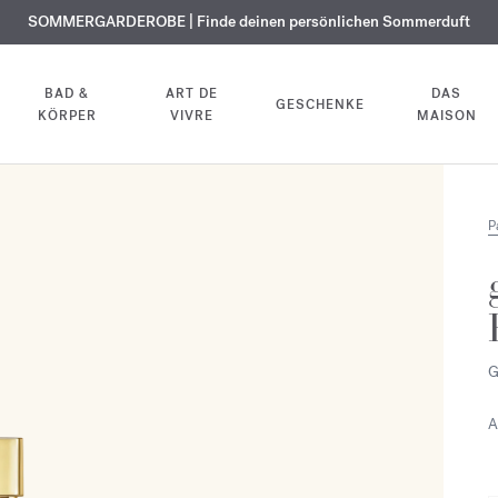
KOSTENLOSE GRAVUR | Auf alle Düfte und Körperöle bis zum 9. August
SOMMERGARDEROBE | Finde deinen persönlichen Sommerduft
EXKLUSIV | Erhalten Sie OUD
velvet mood
in Ihrer Bestellung*
BAD &
ART DE
DAS
GESCHENKE
KÖRPER
VIVRE
MAISON
P
G
A