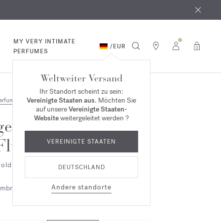
MY VERY INTIMATE
/
EUR
0
PERFUMES
Weltweiter Versand
Ihr Standort scheint zu sein:
Vereinigte Staaten aus
. Möchten Sie
arfum
auf unsere
Vereinigte Staaten-
Website
weitergeleitet werden ?
gentle
Fluidity
VEREINIGTE STAATEN
old Edition - Eau de parfum
DEUTSCHLAND
Andere standorte
mbriert