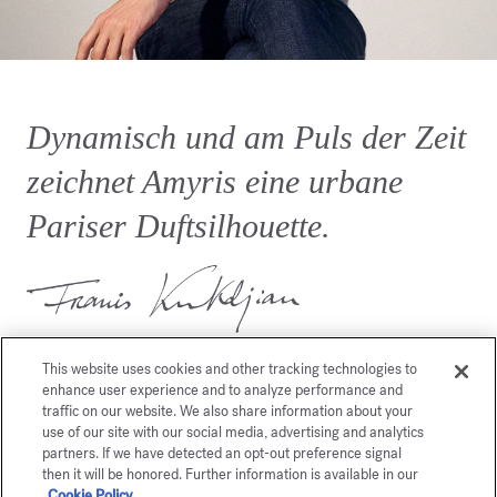
Dynamisch und am Puls der Zeit
zeichnet Amyris eine urbane
Pariser Duftsilhouette.
This website uses cookies and other tracking technologies to
enhance user experience and to analyze performance and
traffic on our website. We also share information about your
use of our site with our social media, advertising and analytics
partners. If we have detected an opt-out preference signal
Dies könnte Sie auch
then it will be honored. Further information is available in our
Cookie Policy