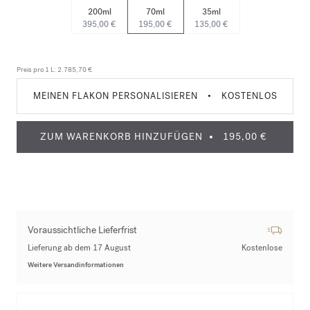
200ml
70ml
35ml
395,00 €
195,00 €
135,00 €
Preis pro 1 L:
2.785,70 €
MEINEN FLAKON PERSONALISIEREN
•
KOSTENLOS
ZUM WARENKORB HINZUFÜGEN
195,00 €
Voraussichtliche Lieferfrist
Lieferung ab dem 17 August
Kostenlose
Weitere Versandinformationen