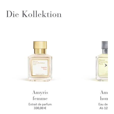
Die Kollektion
Amyris
Amyri
femme
homm
Extrait de parfum
Eau de toile
330,00 €
Ab
125,00