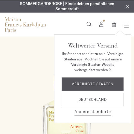
KOSTENLOSE GRAVUR | Auf alle Düfte und Körperöle bis zum
SOMMERGARDEROBE | Finde deinen persönlichen
EXKLUSIV | Erhalten Sie OUD
velvet mood
in Ihrer Bestellung*
Sommerduft
9. August
0
Weltweiter Versand
Ihr Standort scheint zu sein:
Vereinigte
Staaten aus
. Möchten Sie auf unsere
Vereinigte Staaten-Website
weitergeleitet werden ?
VEREINIGTE STAATEN
DEUTSCHLAND
Andere standorte