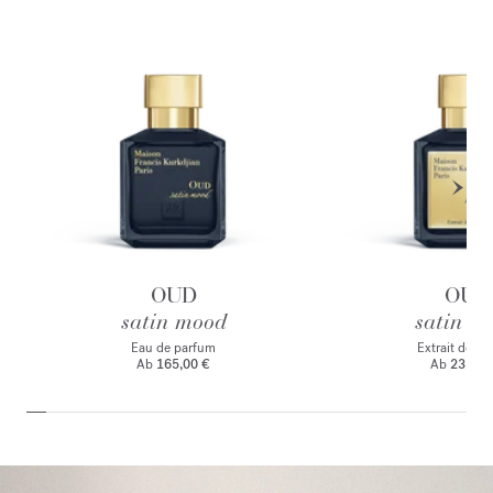
OUD
OUD
satin mood
satin m
Eau de parfum
Extrait de p
Ab
165,00 €
Ab
235,00