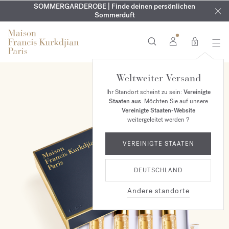
KOSTENLOSE GRAVUR | Auf alle Düfte und Körperöle bis zum
SOMMERGARDEROBE | Finde deinen persönlichen
EXKLUSIV | Erhalten Sie OUD
velvet mood
in Ihrer Bestellung*
Sommerduft
9. August
0
Weltweiter Versand
Ihr Standort scheint zu sein:
Vereinigte
Staaten aus
. Möchten Sie auf unsere
Vereinigte Staaten-Website
weitergeleitet werden ?
VEREINIGTE STAATEN
DEUTSCHLAND
Andere standorte