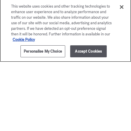
This website uses cookies and other tracking technologies to
enhance user experience and to analyze performance and
traffic on our website. We also share information about your
use of our site with our social media, advertising and analytics
partners. If we have detected an opt-out preference signal
then it will be honored. Further information is available in our
Cookie Policy
Personalise My Choice
Accept Cookies
ZUM WARENKORB HINZUFÜGEN
4x4ml
120,00 €
Baccarat
Grand S
Rouge 540
Kostbares El
105,00 
Kostbares Elixir
125,00 €