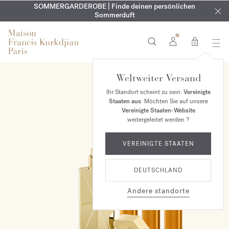
KOSTENLOSE GRAVUR | Auf alle Düfte und Körperöle bis zum
SOMMERGARDEROBE | Finde deinen persönlichen
EXKLUSIV | Erhalten Sie OUD
velvet mood
in Ihrer Bestellung*
Sommerduft
9. August
0
Weltweiter Versand
ONLINE EXKLUSIV
Ihr Standort scheint zu sein:
Vereinigte
Staaten aus
. Möchten Sie auf unsere
Vereinigte Staaten-Website
weitergeleitet werden ?
VEREINIGTE STAATEN
DEUTSCHLAND
Andere standorte