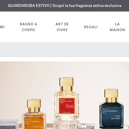
ISIONE GRATUITA | Su tutte le fragranze e gli oli per il corpo fino al 9 ag
ESCLUSIVO | Scopri la nuova fragranza OUD
GUARDAROBA ESTIVO | Scopri la tua fragranza estiva esclusiva
velvet mood
nel tuo ordine
BAGNO &
ART DE
LA
MI
REGALI
CORPO
VIVRE
MAISON