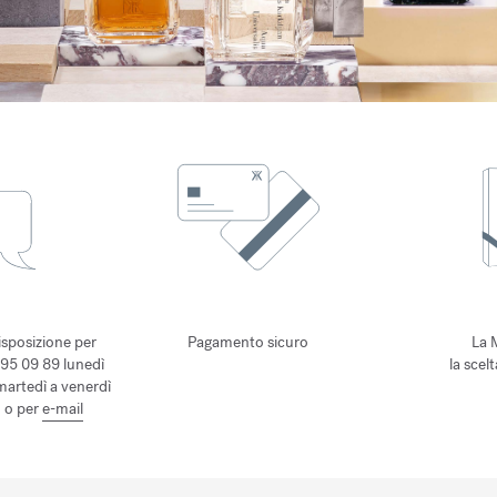
isposizione per
Pagamento sicuro
La 
 95 09 89 lunedì
la scel
 martedì a venerdì
, o per
e-mail