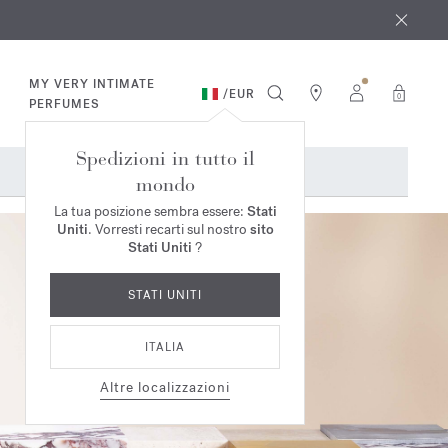
osto
*
MY VERY INTIMATE
/
EUR
0
PERFUMES
Spedizioni in tutto il
mondo
La tua posizione sembra essere:
Stati
Uniti
. Vorresti recarti sul nostro
sito
Stati Uniti
?
STATI UNITI
ITALIA
Altre localizzazioni