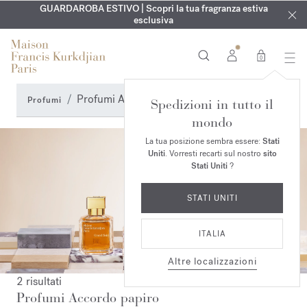
ESCLUSIVO | Scopri la nuova fragranza OUD
INCISIONE GRATUITA | Su tutte le fragranze e gli oli per il
GUARDAROBA ESTIVO | Scopri la tua fragranza estiva
velvet mood
nel
corpo fino al 9 agosto
tuo ordine*
esclusiva
0
Profumi Accordo papiro
Profumi
Spedizioni in tutto il
mondo
La tua posizione sembra essere:
Stati
Uniti
. Vorresti recarti sul nostro
sito
Stati Uniti
?
STATI UNITI
ITALIA
Altre localizzazioni
2 risultati
Profumi Accordo papiro