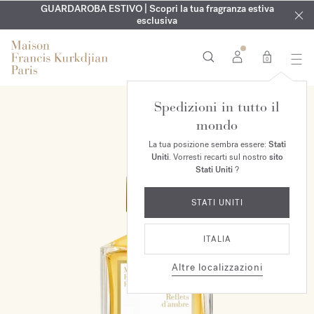
ESCLUSIVO | Scopri la nuova fragranza OUD
INCISIONE GRATUITA | Su tutte le fragranze e gli oli per il
GUARDAROBA ESTIVO | Scopri la tua fragranza estiva
velvet mood
nel
corpo fino al 9 agosto
tuo ordine*
esclusiva
0
Spedizioni in tutto il
EXCLUSIVA MAISON
mondo
La tua posizione sembra essere:
Stati
Uniti
. Vorresti recarti sul nostro
sito
Stati Uniti
?
STATI UNITI
ITALIA
Altre localizzazioni