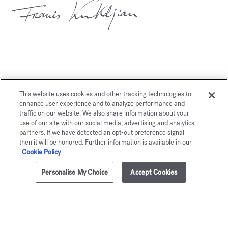
Potrebbe piacerti anche
This website uses cookies and other tracking technologies to
enhance user experience and to analyze performance and
traffic on our website. We also share information about your
use of our site with our social media, advertising and analytics
partners. If we have detected an opt-out preference signal
then it will be honored. Further information is available in our
Cookie Policy
Personalise My Choice
Accept Cookies
AGGIUNGI AL CARRELLO
€ 255,00
70ml