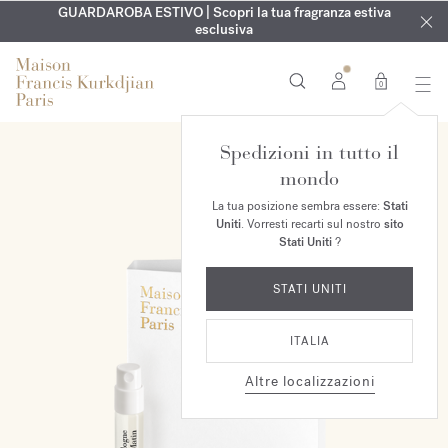
ESCLUSIVO | Scopri la nuova fragranza OUD
INCISIONE GRATUITA | Su tutte le fragranze e gli oli per il
GUARDAROBA ESTIVO | Scopri la tua fragranza estiva
velvet mood
nel
corpo fino al 9 agosto
tuo ordine*
esclusiva
0
Spedizioni in tutto il
mondo
La tua posizione sembra essere:
Stati
Uniti
. Vorresti recarti sul nostro
sito
Stati Uniti
?
STATI UNITI
ITALIA
Altre localizzazioni