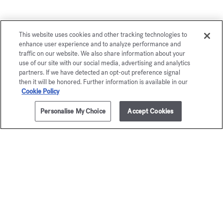
Consegna Offerta
This website uses cookies and other tracking technologies to
con Colissimo
politica di ritorno
&
enhance user experience and to analyze performance and
traffic on our website. We also share information about your
use of our site with our social media, advertising and analytics
Un consulente è a tua disposizione per telefono allo +33 (0)1
partners. If we have detected an opt-out preference signal
72 95 09 89 lunedì dalle 9.00 alle 19.00 e da martedì a venerdì
then it will be honored. Further information is available in our
e-mail
dalle 10.00 alle 19.00, o per
Cookie Policy
Personalise My Choice
Accept Cookies
Pagamento sicuro
La Maison ti offre
la scelta tra due gift-box
Scopri
2 campioncini omaggio.
Offerta soggetta a condizioni