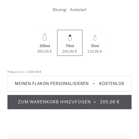
Blumig
Ambriert
200ml
70ml
35ml
395,00 €
205,00 €
135,00 €
Preis pro 1 L:
2.928,60 €
MEINEN FLAKON PERSONALISIEREN
•
KOSTENLOS
ZUM WARENKORB HINZUFÜGEN
205,00 €