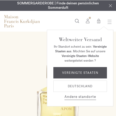
KOSTENLOSE GRAVUR | Auf alle Düfte und Körperöle bis zum
SOMMERGARDEROBE | Finde deinen persönlichen
EXKLUSIV | Erhalten Sie OUD
velvet mood
in Ihrer Bestellung*
Sommerduft
9. August
0
Weltweiter Versand
Ihr Standort scheint zu sein:
Vereinigte
Staaten aus
. Möchten Sie auf unsere
Vereinigte Staaten-Website
weitergeleitet werden ?
VEREINIGTE STAATEN
DEUTSCHLAND
Andere standorte