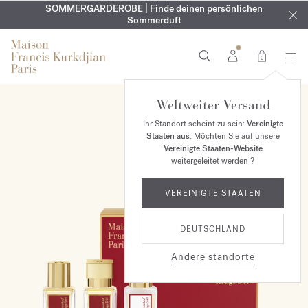
KOSTENLOSE GRAVUR | Auf alle Düfte und Körperöle bis zum
SOMMERGARDEROBE | Finde deinen persönlichen
EXKLUSIV | Erhalten Sie OUD
velvet mood
in Ihrer Bestellung*
Sommerduft
9. August
0
Weltweiter Versand
Ihr Standort scheint zu sein:
Vereinigte
Staaten aus
. Möchten Sie auf unsere
Vereinigte Staaten-Website
weitergeleitet werden ?
VEREINIGTE STAATEN
DEUTSCHLAND
Andere standorte