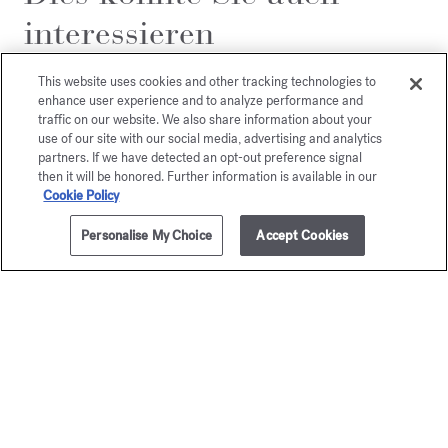
interessieren
This website uses cookies and other tracking technologies to
enhance user experience and to analyze performance and
traffic on our website. We also share information about your
use of our site with our social media, advertising and analytics
partners. If we have detected an opt-out preference signal
then it will be honored. Further information is available in our
Cookie Policy
Personalise My Choice
Accept Cookies
ZUM WARENKORB HINZUFÜGEN
3x35ml
245,00 €
OUD
Baccar
satin mood
Rouge 
Geschenkbox Parfum-Ritual
Kostbares El
230,00 €
125,00 