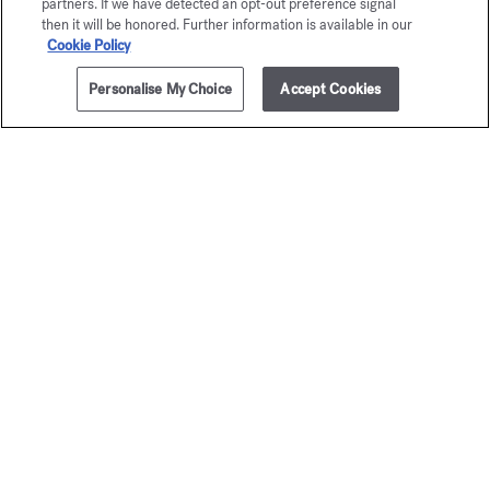
partners. If we have detected an opt-out preference signal
Eau de parfum 5ml
then it will be honored. Further information is available in our
Cookie Policy
Maison Francis Kurkdjian freut sich, Ihnen
Personalise My Choice
Accept Cookies
Baccarat Rouge 540 Eau de parfum 5ml.
ZUM WARENKORB HINZUFÜGEN
380,00 €