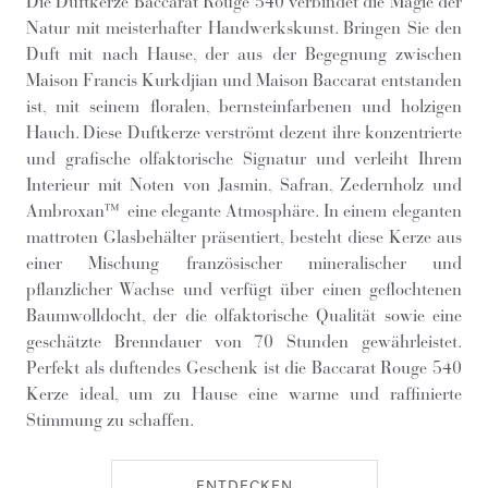
Die Duftkerze Baccarat Rouge 540 verbindet die Magie der
Natur mit meisterhafter Handwerkskunst. Bringen Sie den
Duft mit nach Hause, der aus der Begegnung zwischen
Maison Francis Kurkdjian und Maison Baccarat entstanden
ist, mit seinem floralen, bernsteinfarbenen und holzigen
Hauch. Diese Duftkerze verströmt dezent ihre konzentrierte
und grafische olfaktorische Signatur und verleiht Ihrem
Interieur mit Noten von Jasmin, Safran, Zedernholz und
Ambroxan™ eine elegante Atmosphäre. In einem eleganten
mattroten Glasbehälter präsentiert, besteht diese Kerze aus
einer Mischung französischer mineralischer und
pflanzlicher Wachse und verfügt über einen geflochtenen
Baumwolldocht, der die olfaktorische Qualität sowie eine
geschätzte Brenndauer von 70 Stunden gewährleistet.
Perfekt als duftendes Geschenk ist die Baccarat Rouge 540
Kerze ideal, um zu Hause eine warme und raffinierte
Stimmung zu schaffen.
ENTDECKEN