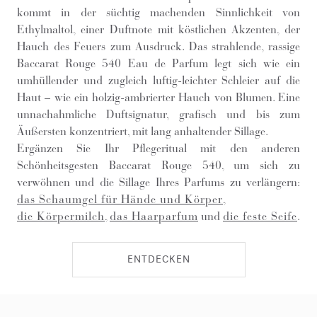
kommt in der süchtig machenden Sinnlichkeit von
Ethylmaltol, einer Duftnote mit köstlichen Akzenten, der
Hauch des Feuers zum Ausdruck. Das strahlende, rassige
Baccarat Rouge 540 Eau de Parfum legt sich wie ein
umhüllender und zugleich luftig-leichter Schleier auf die
Haut – wie ein holzig-ambrierter Hauch von Blumen. Eine
unnachahmliche Duftsignatur, grafisch und bis zum
Äußersten konzentriert, mit lang anhaltender Sillage.
Ergänzen Sie Ihr Pflegeritual mit den anderen
Schönheitsgesten Baccarat Rouge 540, um sich zu
verwöhnen und die Sillage Ihres Parfums zu verlängern:
das Schaumgel für Hände und Körper
,
die Körpermilch
,
das Haarparfum
und
die feste Seife
.
ENTDECKEN