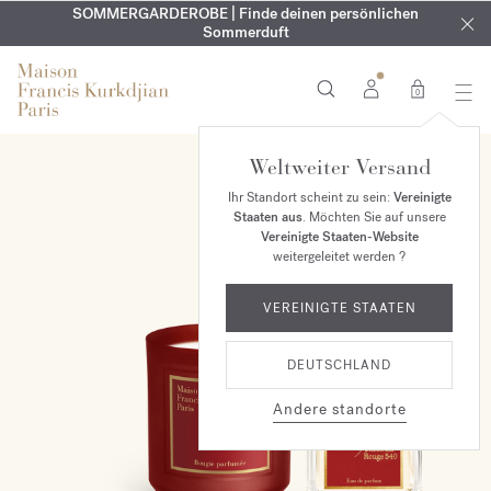
KOSTENLOSE GRAVUR | Auf alle Düfte und Körperöle bis zum
SOMMERGARDEROBE | Finde deinen persönlichen
EXKLUSIV | Erhalten Sie OUD
velvet mood
in Ihrer Bestellung*
Sommerduft
9. August
0
Weltweiter Versand
ONLINE EXKLUSIV
Ihr Standort scheint zu sein:
Vereinigte
Staaten aus
. Möchten Sie auf unsere
Vereinigte Staaten-Website
weitergeleitet werden ?
VEREINIGTE STAATEN
DEUTSCHLAND
Andere standorte