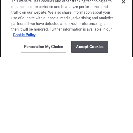
This website uses cookies and other tracking technologies to
enhance user experience and to analyze performance and
traffic on our website. We also share information about your
use of our site with our social media, advertising and analytics
partners. If we have detected an opt-out preference signal
then it will be honored. Further information is available in our
Cookie Policy
Personalise My Choice
Accept Cookies
ZUM WARENKORB HINZUFÜGEN
5x11ml
235,00 €
Baccarat
Baccar
Rouge 540
Rouge 
Reiseset - Eau de parfum
Reiseset - Extrait
295,00 €
400,00 