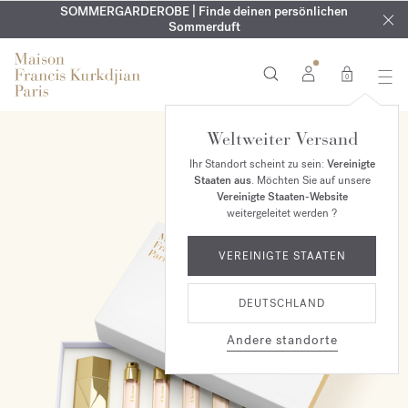
KOSTENLOSE GRAVUR | Auf alle Düfte und Körperöle bis zum
SOMMERGARDEROBE | Finde deinen persönlichen
EXKLUSIV | Erhalten Sie OUD
velvet mood
in Ihrer Bestellung*
Sommerduft
9. August
0
Weltweiter Versand
Ihr Standort scheint zu sein:
Vereinigte
Staaten aus
. Möchten Sie auf unsere
Vereinigte Staaten-Website
weitergeleitet werden ?
VEREINIGTE STAATEN
DEUTSCHLAND
Andere standorte