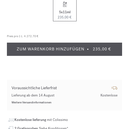
5x11ml
235,00 €
Preis pro 1 L:
4.272,70 €
ZUM WARENKORB HINZUFÜGEN
235,00 €
Voraussichtliche Lieferfrist
Lieferung ab dem 14 August
Kostenlose
Weitere Versandinformationen
Kostenlose lieferung
mit Colissimo
2 Gratisproben
Siehe Konditionen*