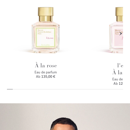
À la rose
l'eau
À la ro
Eau de parfum
Ab
135,00 €
Eau de toile
Ab
125,00