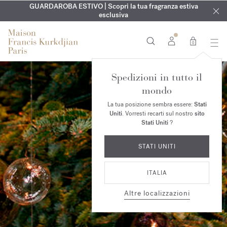
ESCLUSIVO | Scopri la nuova fragranza OUD
INCISIONE GRATUITA | Su tutte le fragranze e gli oli per il
GUARDAROBA ESTIVO | Scopri la tua fragranza estiva
velvet mood
nel
corpo fino al 9 agosto
tuo ordine*
esclusiva
0
Spedizioni in tutto il
mondo
La tua posizione sembra essere:
Stati
Uniti
. Vorresti recarti sul nostro
sito
Stati Uniti
?
STATI UNITI
ITALIA
Altre localizzazioni