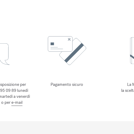
isposizione per
Pagamento sicuro
La 
 95 09 89 lunedì
la scel
 martedì a venerdì
, o per
e-mail