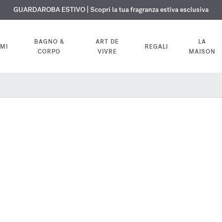
ISIONE GRATUITA | Su tutte le fragranze e gli oli per il corpo fino al 9 ag
ESCLUSIVO | Scopri la nuova fragranza OUD
GUARDAROBA ESTIVO | Scopri la tua fragranza estiva esclusiva
velvet mood
nel tuo ordine
BAGNO &
ART DE
LA
MI
REGALI
CORPO
VIVRE
MAISON