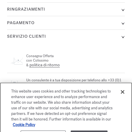
RINGRAZIAMENTI
PAGAMENTO
SERVIZIO CLIENTI
Consegna Offerta
con Colissimo
politica di ritorno
&
Un consulente è a tua disposizione per telefono allo +33 (0)1
72 95 09 89 lunedì dalle 9.00 alle 19.00 e da martedì a venerdì
e-mail
dalle 10.00 alle 19.00, o per
This website uses cookies and other tracking technologies to
enhance user experience and to analyze performance and
traffic on our website. We also share information about your
use of our site with our social media, advertising and analytics
Pagamento sicuro
partners. If we have detected an opt-out preference signal
then it will be honored. Further information is available in our
Cookie Policy
La Maison ti offre