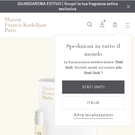
ESCLUSIVO | Scopri la nuova fragranza OUD
INCISIONE GRATUITA | Su tutte le fragranze e gli oli per il
GUARDAROBA ESTIVO | Scopri la tua fragranza estiva
velvet mood
nel
corpo fino al 9 agosto
tuo ordine*
esclusiva
0
Spedizioni in tutto il
mondo
La tua posizione sembra essere:
Stati
Uniti
. Vorresti recarti sul nostro
sito
Stati Uniti
?
STATI UNITI
ITALIA
Altre localizzazioni