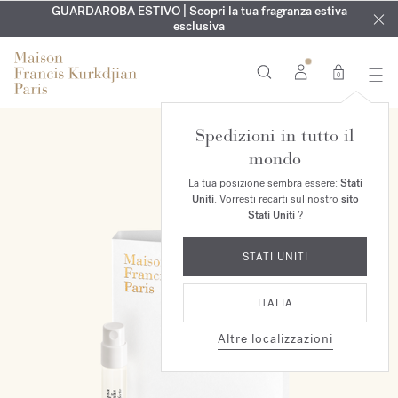
ESCLUSIVO | Scopri la nuova fragranza OUD
INCISIONE GRATUITA | Su tutte le fragranze e gli oli per il
GUARDAROBA ESTIVO | Scopri la tua fragranza estiva
velvet mood
nel
corpo fino al 9 agosto
tuo ordine*
esclusiva
0
Spedizioni in tutto il
mondo
La tua posizione sembra essere:
Stati
Uniti
. Vorresti recarti sul nostro
sito
Stati Uniti
?
STATI UNITI
ITALIA
Altre localizzazioni