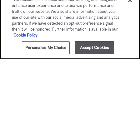
enhance user experience and to analyze performance and
Un consulente è a tua disposizione per telefono allo +33 (0)1
traffic on our website. We also share information about your
72 95 09 89 lunedì dalle 9.00 alle 19.00 e da martedì a venerdì
use of our site with our social media, advertising and analytics
e-mail
dalle 10.00 alle 19.00, o per
partners. If we have detected an opt-out preference signal
then it will be honored. Further information is available in our
Cookie Policy
Pagamento sicuro
Personalise My Choice
Accept Cookies
La Maison ti offre
la scelta tra due gift-box
Scopri
2 campioncini omaggio.
Offerta soggetta a condizioni
Newsletter