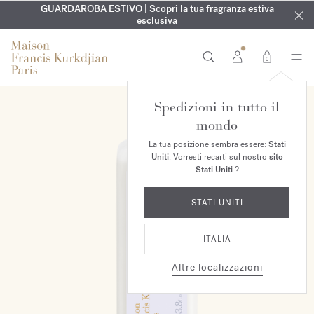
ESCLUSIVO | Scopri la nuova fragranza OUD
INCISIONE GRATUITA | Su tutte le fragranze e gli oli per il
GUARDAROBA ESTIVO | Scopri la tua fragranza estiva
velvet mood
nel
corpo fino al 9 agosto
tuo ordine*
esclusiva
0
Spedizioni in tutto il
mondo
La tua posizione sembra essere:
Stati
Uniti
. Vorresti recarti sul nostro
sito
Stati Uniti
?
STATI UNITI
ITALIA
Altre localizzazioni