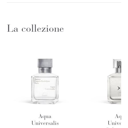
La collezione
Aqua
Aqua
Universalis
Universa