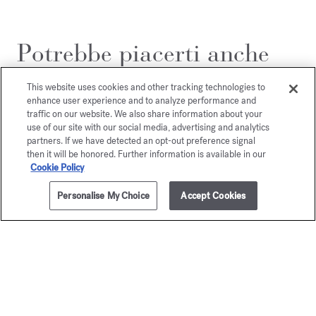
Potrebbe piacerti anche
This website uses cookies and other tracking technologies to
enhance user experience and to analyze performance and
traffic on our website. We also share information about your
use of our site with our social media, advertising and analytics
partners. If we have detected an opt-out preference signal
then it will be honored. Further information is available in our
Cookie Policy
Personalise My Choice
Accept Cookies
1 litro
AVVISAMI
Aqua
Aqua
Universalis
Universa
Detersivo universale profumato
Candela prof
€ 40,00
€ 105,0