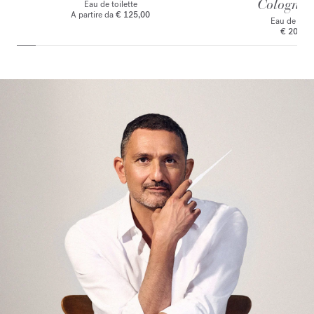
Cologne f
Eau de toilette
A partire da
€ 125,00
Eau de par
€ 205,0