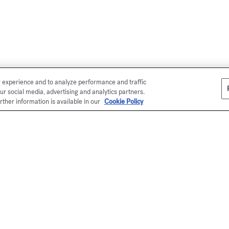
r experience and to analyze performance and traffic
ur social media, advertising and analytics partners.
rther information is available in our
Cookie Policy
p online
Ma
I 
co
es
in
*M
pr
es