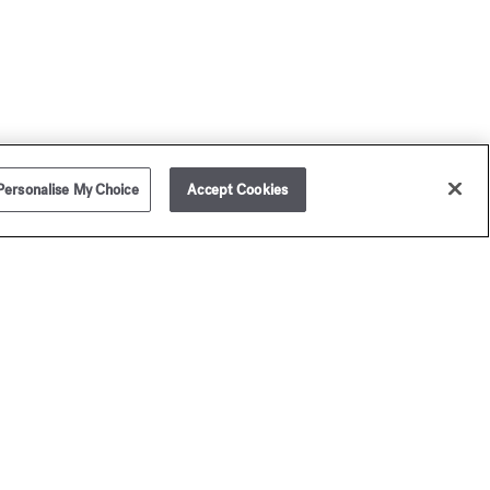
Personalise My Choice
Accept Cookies
ison Francis Kurkdjian spedisce in tutto il mondo.
prodotti acquistati le saranno consegnati in un elegante
fanetto Maison Francis Kurkdjian (set di campioncini
cluso) per essere ancora più raffinati e unici. Per i regali, la
vitiamo ad aggiungere un messaggio personalizzato.
aison Francis Kurkdjian è lieta di offrirle 2 campioncini di
ofumo a scelta per qualsiasi ordine (set di campioncini
cluso).