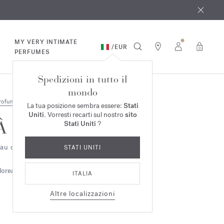
osto
*
MY VERY INTIMATE
/
EUR
0
PERFUMES
Spedizioni in tutto il
mondo
rofumi
La tua posizione sembra essere:
Stati
Uniti
. Vorresti recarti sul nostro
sito
À la rose
Stati Uniti
?
au de parfum 2ml
STATI UNITI
loreale
ITALIA
Altre localizzazioni