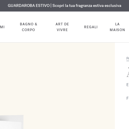
ISIONE GRATUITA | Su tutte le fragranze e gli oli per il corpo fino al 9 ag
ESCLUSIVO | Scopri la nuova fragranza OUD
GUARDAROBA ESTIVO | Scopri la tua fragranza estiva esclusiva
velvet mood
nel tuo ordine
BAGNO &
ART DE
LA
MI
REGALI
CORPO
VIVRE
MAISON
P
E
F