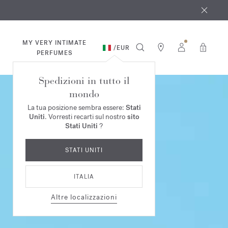
osto
*
MY VERY INTIMATE
/
EUR
0
PERFUMES
Spedizioni in tutto il
mondo
La tua posizione sembra essere:
Stati
Uniti
. Vorresti recarti sul nostro
sito
Stati Uniti
?
STATI UNITI
ITALIA
Altre localizzazioni