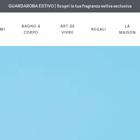
ISIONE GRATUITA | Su tutte le fragranze e gli oli per il corpo fino al 9 ag
ESCLUSIVO | Scopri la nuova fragranza OUD
GUARDAROBA ESTIVO | Scopri la tua fragranza estiva esclusiva
velvet mood
nel tuo ordine
BAGNO &
ART DE
LA
MI
REGALI
CORPO
VIVRE
MAISON