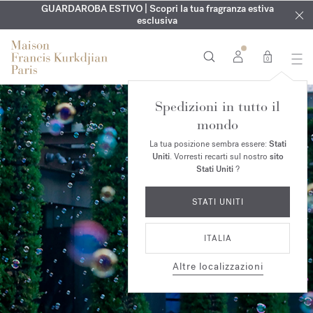
ESCLUSIVO | Scopri la nuova fragranza OUD
INCISIONE GRATUITA | Su tutte le fragranze e gli oli per il
GUARDAROBA ESTIVO | Scopri la tua fragranza estiva
velvet mood
nel
corpo fino al 9 agosto
tuo ordine*
esclusiva
0
Spedizioni in tutto il
mondo
La tua posizione sembra essere:
Stati
Uniti
. Vorresti recarti sul nostro
sito
Stati Uniti
?
STATI UNITI
ITALIA
Altre localizzazioni